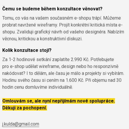
Čemu se budeme během konzultace věnovat?
Tomu, co vás na vašem současném e-shopu trápí. Můžeme
probrat navržené wireframy. Projít konkrétní kritická místa e-
shopu. Zvaliduji grafický návrh od vašeho designéra. Nabízím
věcnou, kritickou a konstruktivní diskuzi.
Kolik konzultace stojí?
Za 1-2 hodinové setkání zaplatíte 2.990 Kč. Potřebujete
pro e-shop udělat wireframe, design nebo ho responzivně
nakódovat? I to dělám, ale času je málo a projekty si vybírám.
Hodinu svého času si cením na 1.600 Kč. Při objemu nad 30
hodin cenu domluvíme individuálně.
Omlouvám se, ale nyní nepřijímám nové spolupráce.
Děkuji za pochopení.
j.kulda@gmail.com