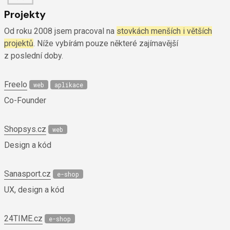
Projekty
Od roku 2008 jsem pracoval na
stovkách menších i větších
projektů
.
Níže vybírám pouze některé zajímavější
z poslední doby.
Freelo
web
aplikace
Co-Founder
Shopsys.cz
web
Design a kód
Sanasport.cz
e-shop
UX, design a kód
24TIME.cz
e-shop