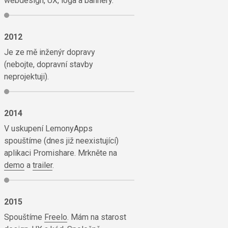
webdesign, UX, loga a bannery.
2012
Je ze mě inženýr dopravy
(nebojte, dopravní stavby
neprojektuji).
2014
V uskupení LemonyApps
spouštíme (dnes již neexistující)
aplikaci Promishare. Mrkněte na
demo
a
trailer
.
2015
Spouštíme
Freelo
. Mám na starost