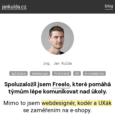
jankulda.cz
blog
ing. Jan Kulda
aplikace
webdesign
frontend
UX
e-commerce
Spoluzaložil jsem
Freelo
, které pomáhá
týmům lépe komunikovat nad úkoly.
Mimo to jsem
webdesignér, kodér a UXák
se zaměřením na
e-shopy
.