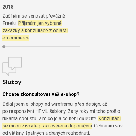
2018
Začínám se věnovat převážně
Freelu
.
Přijímám jen vybrané
zakázky a konzultace z oblasti
e-commerce
.
Služby
Chcete zkonzultovat váš
e-shop
?
Dělal jsem e-shopy od wireframu, přes design, až
po responsivní HTML šablony. Za ty roky mi toho prošlo
rukama spoustu. Vím co je a co není důležité.
Konzultací
se mnou získáte praxí ověřená doporučení
. Ochráním vás
od většiny špatných a drahých rozhodnutí.