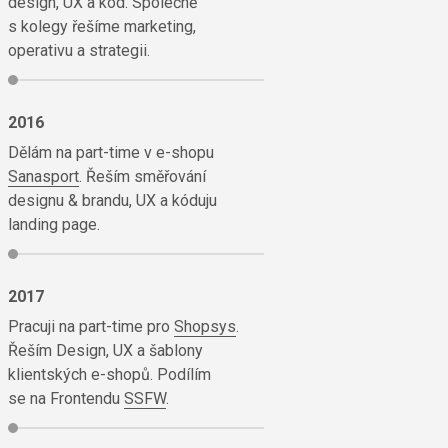
design, UX a kód. Společně
s kolegy řešíme marketing,
operativu a strategii.
2016
Dělám na part-time v e-shopu
Sanasport
. Řeším směřování
designu & brandu, UX a kóduju
landing page.
2017
Pracuji na part-time pro
Shopsys
.
Řeším Design, UX a šablony
klientských e-shopů. Podílím
se na Frontendu
SSFW
.